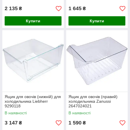
2 135
1 645
₴
₴
Купити
Купити
Ящик для овочів (нижній) для
Ящик для овочів (правий)
холодильника Liebherr
холодильника Zanussi
9290118
2647024021
В наявності
В наявності
3 147
1 590
₴
₴