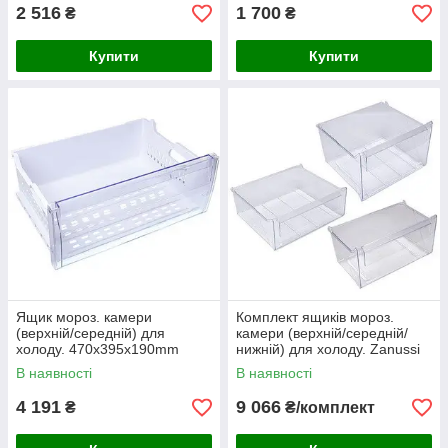
2 516
1 700
₴
₴
Купити
Купити
Ящик мороз. камери
Комплект ящиків мороз.
(верхній/середній) для
камери (верхній/середній/
холоду. 470x395x190mm
нижній) для холоду. Zanussi
Beko
В наявності
В наявності
4 191
9 066
₴
₴/комплект