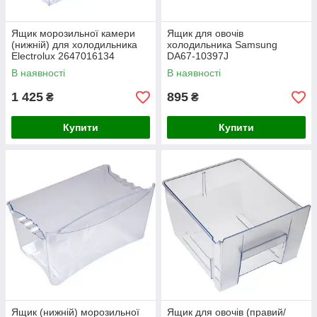
Ящик морозильної камери
Ящик для овочів
(нижній) для холодильника
холодильника Samsung
Electrolux 2647016134
DA67-10397J
В наявності
В наявності
1 425
895
₴
₴
Купити
Купити
Ящик (нижній) морозильної
Ящик для овочів (правий/