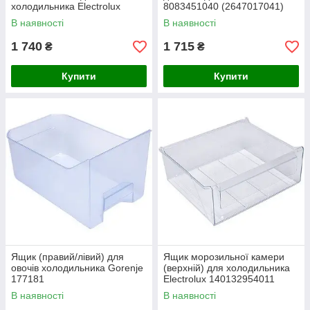
холодильника Electrolux
8083451040 (2647017041)
В наявності
В наявності
1 740
1 715
₴
₴
Купити
Купити
Ящик (правий/лівий) для
Ящик морозильної камери
овочів холодильника Gorenje
(верхній) для холодильника
177181
Electrolux 140132954011
В наявності
В наявності