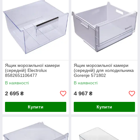
Ящик морозильної камери
Ящик морозильної камери
(середній) Electrolux
(середній) для холодильника
8582651106477
Gorenje 571802
395x355x230mm
410x385x235mm
В наявності
В наявності
2 695
4 967
₴
₴
Купити
Купити