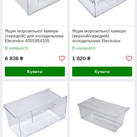
Ящик морозильної камери
Ящик морозильної камери
(середній) для холодильника
(верхній/середній)
Electrolux 4055954335
холодильника Electrolux
440x405x225mm
2247137173
В наявності
В наявності
6 836
1 820
₴
₴
Купити
Купити