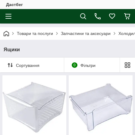
Дастбег
Товари та послуги
Запчастини та аксесуари
Холодил
Ящики
Сортування
0
Фільтри