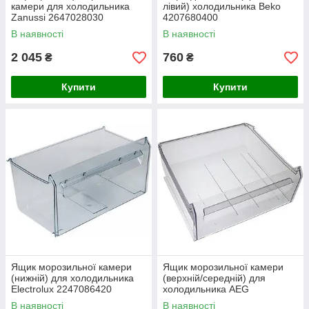
камери для холодильника
лівий) холодильника Beko
Zanussi 2647028030
4207680400
В наявності
В наявності
2 045
760
₴
₴
Купити
Купити
Ящик морозильної камери
Ящик морозильної камери
(нижній) для холодильника
(верхній/середній) для
Electrolux 2247086420
холодильника AEG
2247137124
В наявності
В наявності