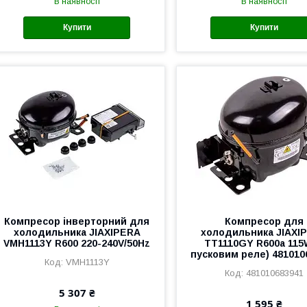
В наявності
В наявності
Купити
Купити
Компресор інверторний для
Компресор для
холодильника JIAXIPERA
холодильника JIAXI
VMH1113Y R600 220-240V/50Hz
TT1110GY R600a 115
пусковим реле) 481010
VMH1113Y
481010683941
5 307 ₴
1 595 ₴