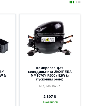
Компресор для
13Y
холодильника JIAXIPERA
W (з
MM1070Y R600a 82W (з
пусковим реле)
MM1070Y
2 307 ₴
В наявності