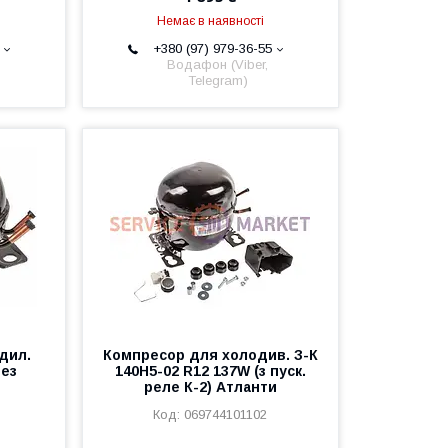
Немає в наявності
+380 (97) 979-36-55
Водафон (Viber,
Telegram)
дил.
Компресор для холодив. З-К
без
140Н5-02 R12 137W (з пуск.
реле К-2) Атланти
069744101102