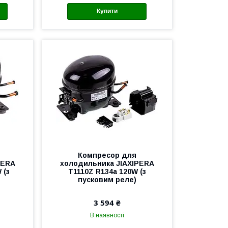
Купити
Компресор для
PERA
холодильника JIAXIPERA
 (з
T1110Z R134a 120W (з
пусковим реле)
3 594 ₴
В наявності