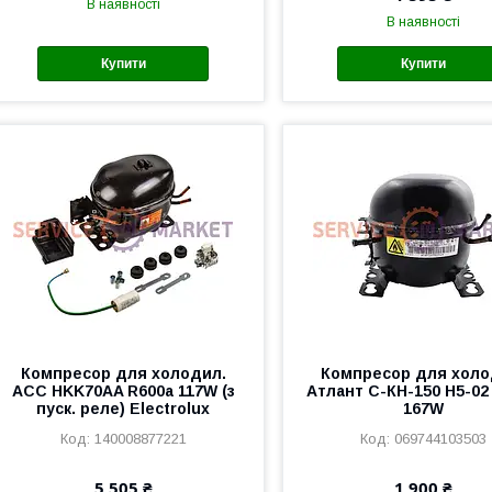
В наявності
В наявності
Купити
Купити
Компресор для холодил.
Компресор для холо
ACC HKK70AA R600a 117W (з
Атлант С-КН-150 Н5-02
пуск. реле) Electrolux
167W
140008877221
069744103503
5 505 ₴
1 900 ₴