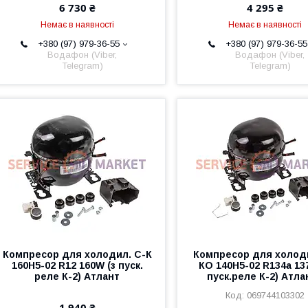
6 730 ₴
4 295 ₴
Немає в наявності
Немає в наявності
+380 (97) 979-36-55
+380 (97) 979-36-55
Водафон (Viber,
Водафон (Viber,
Telegram)
Telegram)
Компресор для холодил. С-К
Компресор для холоди
160Н5-02 R12 160W (з пуск.
КО 140Н5-02 R134a 13
реле К-2) Атлант
пуск.реле К-2) Атла
069744103302
1 940 ₴