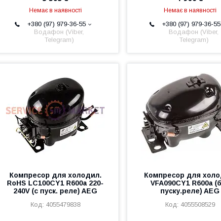
Немає в наявності
Немає в наявності
+380 (97) 979-36-55
+380 (97) 979-36-55
Водафон (Viber,
Водафон (Viber,
Telegram)
Telegram)
Компресор для холодил.
Компресор для холо
RoHS LC100CY1 R600а 220-
VFA090CY1 R600a (
240V (c пуск. реле) AEG
пуску.реле) AEG
4055479838
4055508529