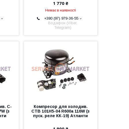
1 770 ₴
Немає в наявності
+380 (97) 979-36-55
Водафон (Viber,
Telegram)
в. С-
Компресор для холодив.
7W (з
СТВ 101Н5-04 R600а 116W (з
нти
пуск. реле КК-19) Атланти
1 900 ₴