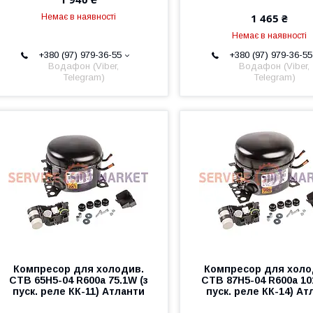
1 465 ₴
Немає в наявності
Немає в наявності
+380 (97) 979-36-55
+380 (97) 979-36-55
Водафон (Viber,
Водафон (Viber,
Telegram)
Telegram)
Компресор для холодив.
Компресор для холо
СТВ 65Н5-04 R600a 75.1W (з
СТВ 87Н5-04 R600a 10
пуск. реле КК-11) Атланти
пуск. реле КК-14) Ат