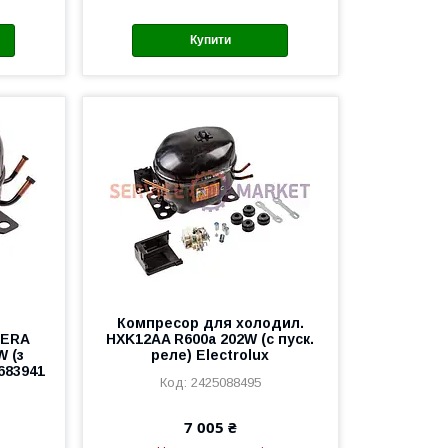
Купити
Компресор для холодил.
PERA
HXK12AA R600a 202W (c пуск.
W (з
реле) Electrolux
683941
2425088495
7 005 ₴