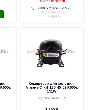
Немає в наявності
+380 (97) 979-36-55
Водафон (Viber,
Telegram)
дил.
Компресор для холодил.
 R600a
Атлант С-КН-130 Н5-02 R600a
151W
069744103502
1 895 ₴