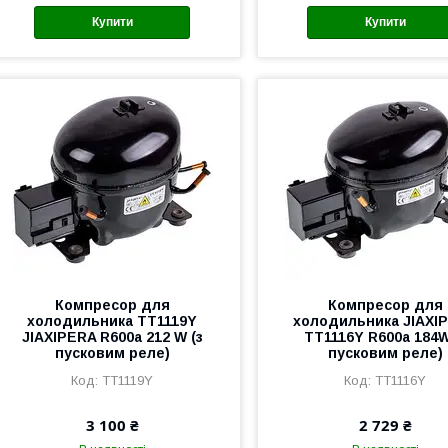
Купити
Купити
Компресор для
Компресор для
холодильника TТ1119Y
холодильника JIAXI
JIAXIPERA R600a 212 W (з
TТ1116Y R600a 184W
пусковим реле)
пусковим реле)
TТ1119Y
TТ1116Y
3 100 ₴
2 729 ₴