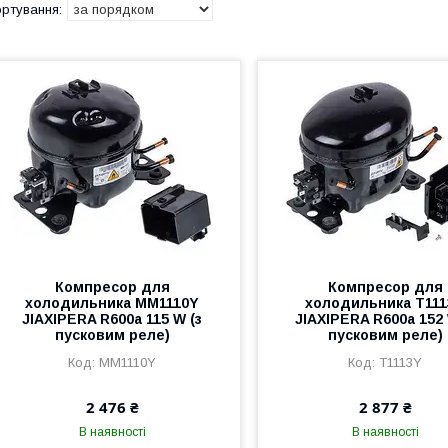
Компресор для
Компресор для
холодильника MM1110Y
холодильника T11
JIAXIPERA R600a 115 W (з
JIAXIPERA R600a 152 
пусковим реле)
пусковим реле)
MM1110Y
T1113Y
2 476 ₴
2 877 ₴
В наявності
В наявності