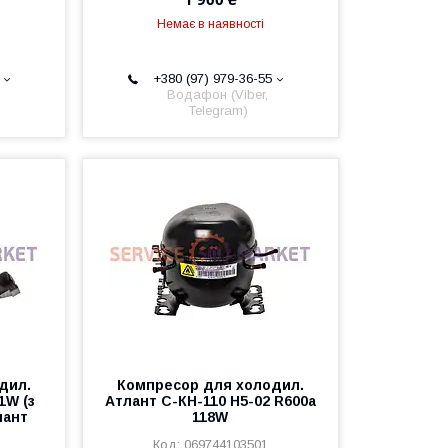
Немає в наявності
+380 (97) 979-36-55
Водафон (Viber,
Telegram)
дил.
Компресор для холодил.
1W (з
Атлант С-КН-110 Н5-02 R600a
лант
118W
069744103501