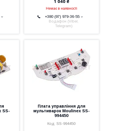
1 040 ₴
Немає в наявності
+380 (97) 979-36-55
Водафон (Viber,
Telegram)
ля
Плата управління для
x SS-
мультиварок Moulinex SS-
994450
SS-994450