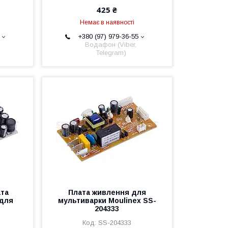
425 ₴
Немає в наявності
+380 (97) 979-36-55
Водафон (Viber,
Telegram)
ата
Плата живлення для
 для
мультиварки Moulinex SS-
204333
SS-204333