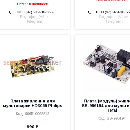
Немає в наявності
+380 (97) 979-36-55
+380 (97) 979-36-55
Водафон (Viber,
Водафон (Viber,
Telegram)
Telegram)
Плата живлення для
Плата (модуль) живл
мультиварки HD3065 Philips
SS-996194 для мульти
Tefal
996510068812
SS-996194
890 ₴