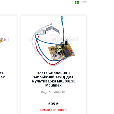
ля
Плата живлення +
nex
запобіжний захід для
мультиварки MK300E30
Moulinex
SS-993061
605 ₴
Немає в наявності