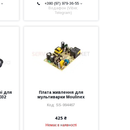
+380 (97) 979-36-55
Водафон (Viber,
Telegram)
рі для
Плата живлення для
032
мультиварки Moulinex
SS-994467
425 ₴
Немає в наявності