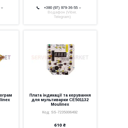
+380 (97) 979-36-55
Водафон (Viber,
Telegram)
рограм
Плата індикації та керування
linex
для мультиварки CE501132
Moulinex
SS-7235006492
610 ₴