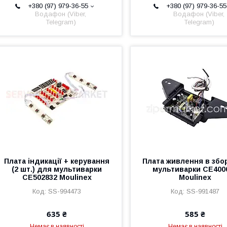
+380 (97) 979-36-55
+380 (97) 979-36-55
Водафон (Viber,
Водафон (Viber,
Telegram)
Telegram)
Плата індикації + керування
Плата живлення в збо
(2 шт.) для мультиварки
мультиварки CE400
CE502832 Moulinex
Moulinex
SS-994473
SS-991487
635 ₴
585 ₴
Немає в наявності
Немає в наявності