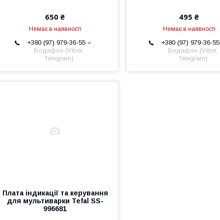
650 ₴
495 ₴
Немає в наявності
Немає в наявності
+380 (97) 979-36-55
+380 (97) 979-36-55
Водафон (Viber,
Водафон (Viber,
Telegram)
Telegram)
Плата індикації та керування
для мультиварки Tefal SS-
996681