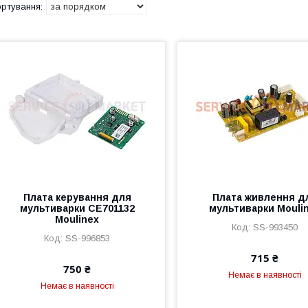
Плата керування для
Плата живлення д
мультиварки CE701132
мультиварки Mouli
Moulinex
SS-993450
SS-996853
715 ₴
750 ₴
Немає в наявності
Немає в наявності