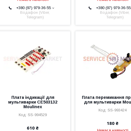
+380 (97) 979-36-55
+380 (97) 979-36-55
Водафон (Viber,
Водафон (Viber,
Telegram)
Telegram)
Плата індикації для
Плата перемикання п
мультиварки CE503132
для мультиварки Mou
Moulinex
SS-993424
SS-994529
180 ₴
610 ₴
Немає в наявності