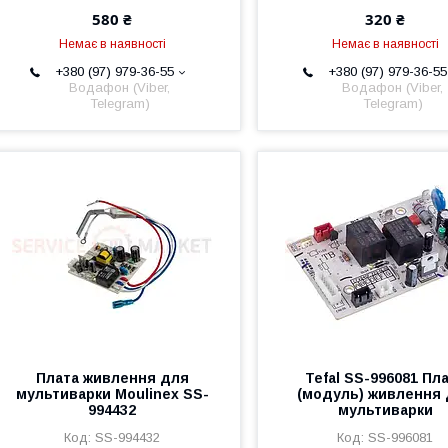
580 ₴
320 ₴
Немає в наявності
Немає в наявності
+380 (97) 979-36-55
+380 (97) 979-36-55
Водафон (Viber,
Водафон (Viber,
Telegram)
Telegram)
Плата живлення для
Tefal SS-996081 Пл
мультиварки Moulinex SS-
(модуль) живлення
994432
мультиварки
SS-994432
SS-996081