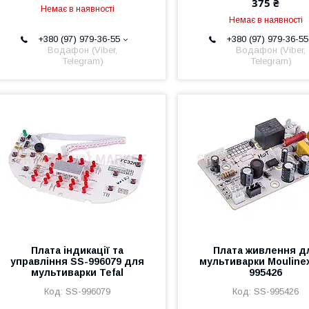
375 ₴
Немає в наявності
Немає в наявності
+380 (97) 979-36-55
+380 (97) 979-36-55
Водафон (Viber,
Водафон (Viber,
Telegram)
Telegram)
Плата індикації та
Плата живлення д
управління SS-996079 для
мультиварки Mouline
мультиварки Tefal
995426
SS-996079
SS-995426