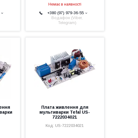
Немає в наявності
+380 (97) 979-36-55
Водафон (Viber,
Telegram)
ення
Плата живлення для
варки
мультиварки Tefal US-
7222034021
US-7222034021