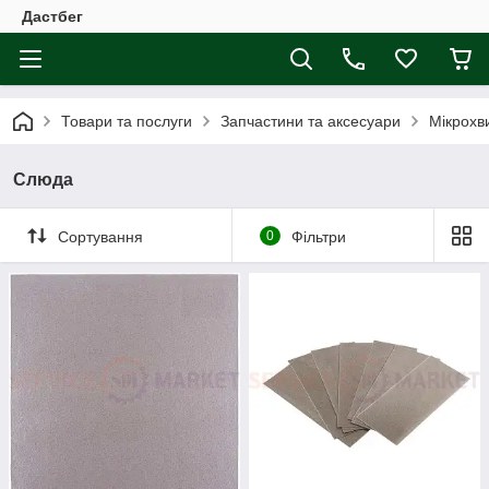
Дастбег
Товари та послуги
Запчастини та аксесуари
Мікрохви
Слюда
Сортування
0
Фільтри