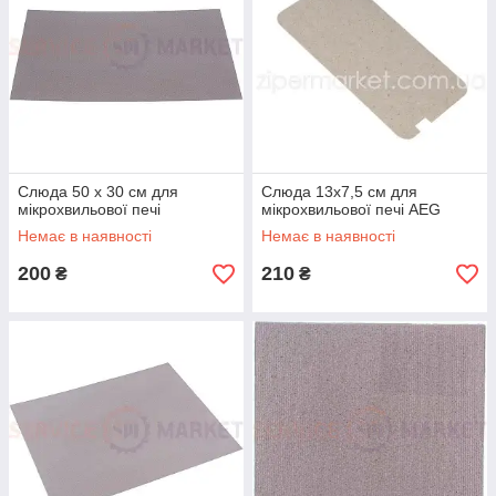
Слюда 50 x 30 см для
Слюда 13x7,5 см для
мікрохвильової печі
мікрохвильової печі AEG
Немає в наявності
Немає в наявності
200
210
₴
₴