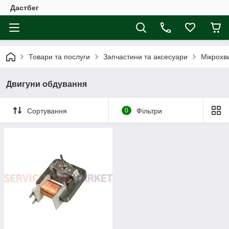
Дастбег
Товари та послуги
Запчастини та аксесуари
Мікрохви
Двигуни обдування
Сортування
0
Фільтри