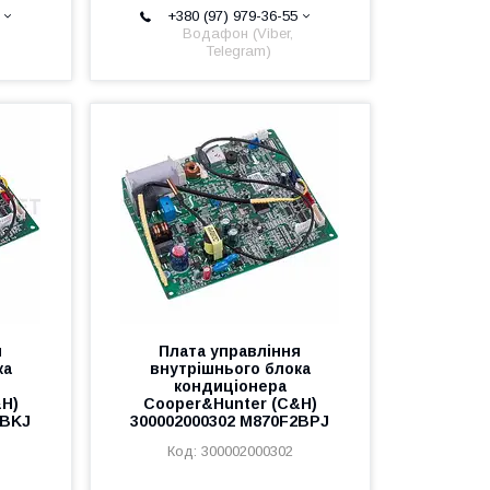
+380 (97) 979-36-55
Водафон (Viber,
Telegram)
я
Плата управління
ка
внутрішнього блока
кондиціонера
&H)
Cooper&Hunter (C&H)
2BKJ
300002000302 M870F2BPJ
300002000302