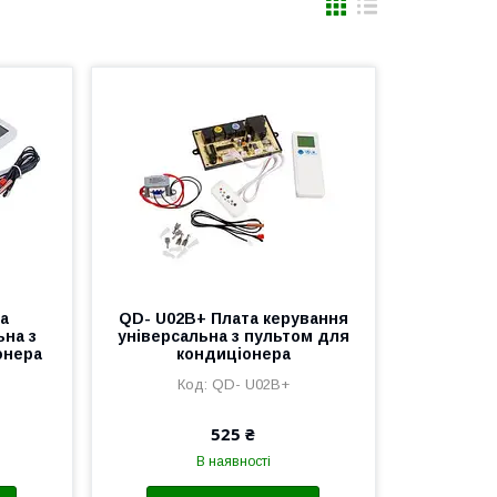
а
QD- U02B+ Плата керування
ьна з
універсальна з пультом для
онера
кондиціонера
QD- U02B+
525 ₴
В наявності