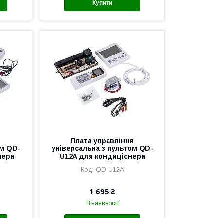
Купити
Плата управління
ом QD-
універсальна з пультом QD-
нера
U12A для кондиціонера
QD-U12A
1 695 ₴
В наявності