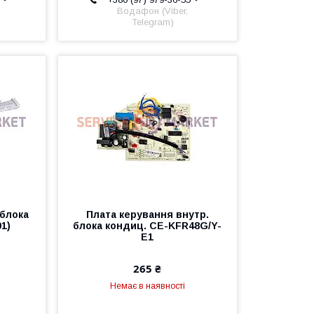
Водафон (Viber,
Telegram)
 блока
Плата керування внутр.
1)
блока кондиц. CE-KFR48G/Y-
E1
265 ₴
Немає в наявності