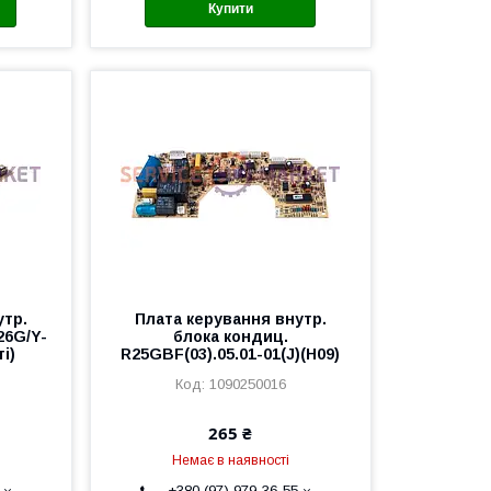
Купити
утр.
Плата керування внутр.
26G/Y-
блока кондиц.
і)
R25GBF(03).05.01-01(J)(H09)
1090250016
265 ₴
Немає в наявності
+380 (97) 979-36-55