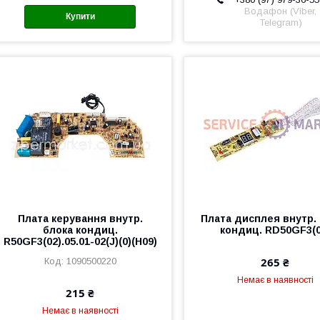
Водафон (Viber,
Купити
Telegram)
Плата керування внутр.
Плата дисплея внутр.
блока кондиц.
кондиц. RD50GF3(0
R50GF3(02).05.01-02(J)(0)(H09)
265 ₴
1090500220
Немає в наявності
215 ₴
Немає в наявності