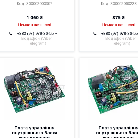
300002000397
300002060228
1 060 ₴
875 ₴
Немає в наявності
Немає в наявності
+380 (97) 979-36-55
+380 (97) 979-36-55
Водафон (Viber,
Водафон (Viber,
Telegram)
Telegram)
Плата управління
Плата управлінн
внутрішнього блока
внутрішнього бло
кондиціонера
кондиціонера