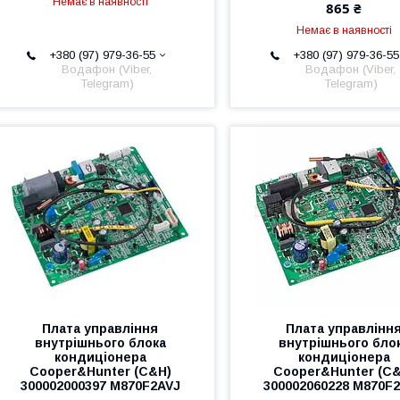
Немає в наявності
865 ₴
Немає в наявності
+380 (97) 979-36-55
+380 (97) 979-36-55
Водафон (Viber,
Водафон (Viber,
Telegram)
Telegram)
Плата управління
Плата управлінн
внутрішнього блока
внутрішнього бло
кондиціонера
кондиціонера
Cooper&Hunter (C&H)
Cooper&Hunter (C
300002000397 M870F2AVJ
300002060228 M870F