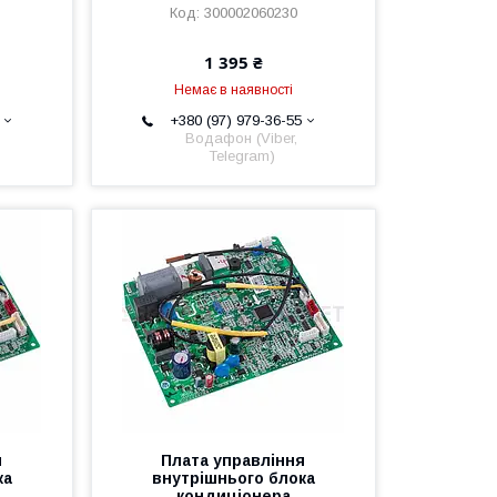
300002060230
1 395 ₴
Немає в наявності
+380 (97) 979-36-55
Водафон (Viber,
Telegram)
я
Плата управління
ка
внутрішнього блока
кондиціонера