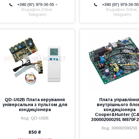
+380 (97) 979-36-55
+380 (97) 979-36-55
Водафон (Viber,
Водафон (Viber,
Telegram)
Telegram)
QD-U02B Плата керування
Плата управлінн
універсальна з пультом для
внутрішнього бло
кондиціонера
кондиціонера
Cooper&Hunter (C
QD-U02B
300002000291 M870F
300002000291
850 ₴