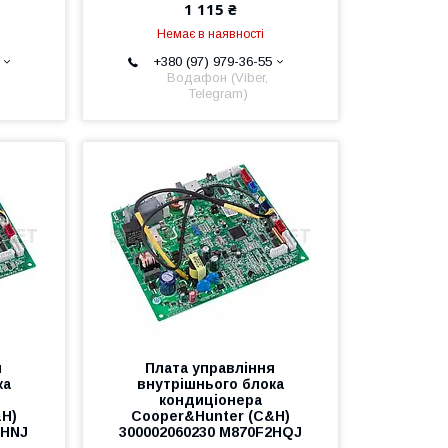
1 115 ₴
Немає в наявності
+380 (97) 979-36-55
Водафон (Viber,
Telegram)
я
Плата управління
ка
внутрішнього блока
кондиціонера
&H)
Cooper&Hunter (C&H)
2HNJ
300002060230 M870F2HQJ