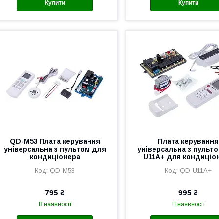
Купити
Купити
QD-M53 Плата керування
Плата керування
універсальна з пультом для
універсальна з пульт
кондиціонера
U11A+ для кондиціо
QD-M53
QD-U11A+
795 ₴
995 ₴
В наявності
В наявності