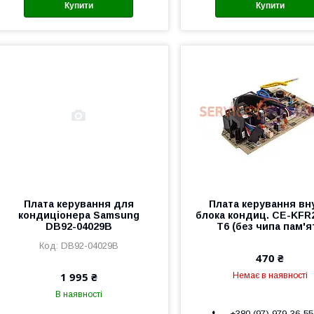
Купити
Купити
Плата керування для
Плата керування вн
кондиціонера Samsung
блока кондиц. CE-KFR
DB92-04029B
T6 (без чипа пам'ят
DB92-04029B
470 ₴
1 995 ₴
Немає в наявності
В наявності
+380 (97) 979-36-55