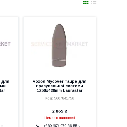
k для
Чохол Mycover Taupe для
еми
прасувальної системи
tar
1250x420mm Laurastar
5607841756
2 865 ₴
Немає в наявності
+380 (97) 979-36-55