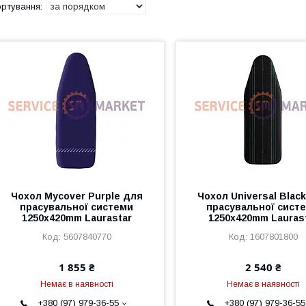
Чохол Mycover Purple для
Чохол Universal Blac
прасувальної системи
прасувальної сист
1250x420mm Laurastar
1250x420mm Lauras
5607840770
1607801800
1 855 ₴
2 540 ₴
Немає в наявності
Немає в наявності
+380 (97) 979-36-55
+380 (97) 979-36-55