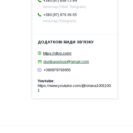
+380 (97) 658-72-94
Київстар (Viber, Telegram)
+380 (97) 979-36-55
Київстар (Telegram)
https://dbg.com/
dustbagshop@gmail.com
+380979793655
Youtube
https://www.youtube.com/@iolana1001100
1