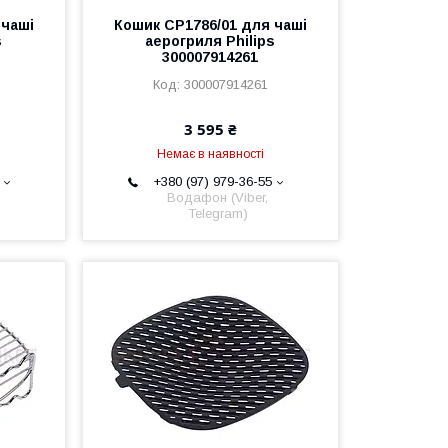
 чаші
Кошик CP1786/01 для чаші
s
аерогриля Philips
300007914261
300007914261
3 595 ₴
Немає в наявності
+380 (97) 979-36-55
Водафон (Viber,
Telegram)