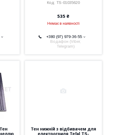
TS-01035620
535 ₴
Немає в наявності
+380 (97) 979-36-55
Водафон (Viber,
Telegram)
 Тен
Тен нижній з відбивачем для
анеллю
електрогриля Tefal TS-