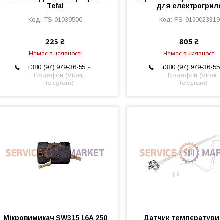
Tefal
для електрогрил
TS-01039500
FS-9100023319
225 ₴
805 ₴
Немає в наявності
Немає в наявності
+380 (97) 979-36-55
+380 (97) 979-36-55
Водафон (Viber,
Водафон (Viber,
Telegram)
Telegram)
Мікровимикач SW315 16A 250
Датчик температури