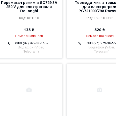
Перемикач режимів SC729 3A
Термодатчик із трим
250 V для електрогриля
для електрогрил
DeLonghi
PG721000/79A Rowe
KB1010
TS-01039561
135 ₴
520 ₴
Немає в наявності
Немає в наявності
+380 (97) 979-36-55
+380 (97) 979-36-55
Водафон (Viber,
Водафон (Viber,
Telegram)
Telegram)