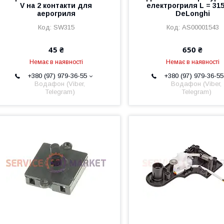
V на 2 контакти для
електрогриля L = 31
аерогриля
DeLonghi
SW315
AS00001543
45 ₴
650 ₴
Немає в наявності
Немає в наявності
+380 (97) 979-36-55
+380 (97) 979-36-55
Водафон (Viber,
Водафон (Viber,
Telegram)
Telegram)