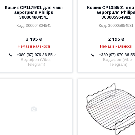
Кошик CP1179/01 для чаші
Кошик CP1358/01 для
аерогриля Philips
аерогриля Philip
300004804541
300005954981
300004804541
300005954981
3 195 ₴
2 195 ₴
Немає в наявності
Немає в наявності
+380 (97) 979-36-55
+380 (97) 979-36-55
Водафон (Viber,
Водафон (Viber,
Telegram)
Telegram)