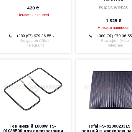
420 ₴
SC9704550
Немає в наявності
1 325 ₴
Немає в наявності
+380 (97) 979-36-55
+380 (97) 979-36-55
Водафон (Viber,
Водафон (Viber,
Telegram)
Telegram)
Тен нижній 1000W TS-
Tefal FS-9100023319
01039500 для електрогриля
верхній із жарковою п