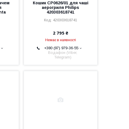
ачем
Кошик CP0626/01 для чаші
я
аерогриля Philips
nta
420303618741
420303618741
2 795 ₴
Немає в наявності
+380 (97) 979-36-55
Водафон (Viber,
Telegram)