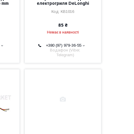
5 mm
електрогриля DeLonghi
KB1016
85 ₴
Немає в наявності
+380 (97) 979-36-55
Водафон (Viber,
Telegram)