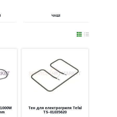
Я
ЧАШІ
 1000W
Тен для електрогриля Tefal
 mm
TS-01035620