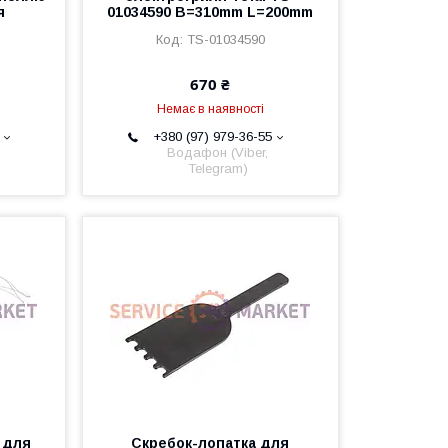
я
01034590 B=310mm L=200mm
TS-01034590
670 ₴
Немає в наявності
+380 (97) 979-36-55
Водафон (Viber,
Telegram)
 для
Скребок-лопатка для