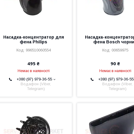
Насадка-концентратор для
Насадка-концентрато
фена Philips
фена Bosch чорн
996510060554
00659975
495 ₴
90 ₴
Немає в наявності
Немає в наявності
+380 (97) 979-36-55
+380 (97) 979-36-55
Водафон (Viber,
Водафон (Viber,
Telegram)
Telegram)