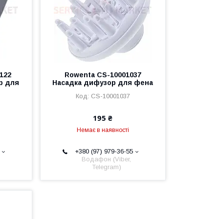
122
Rowenta CS-10001037
р для
Насадка дифузор для фена
CS-10001037
195 ₴
Немає в наявності
+380 (97) 979-36-55
Водафон (Viber,
Telegram)