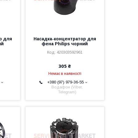
р для
Насадка-концентратор для
ий
фена Philips чорний
420303592961
305 ₴
Немає в наявності
+380 (97) 979-36-55
Водафон (Viber,
Telegram)