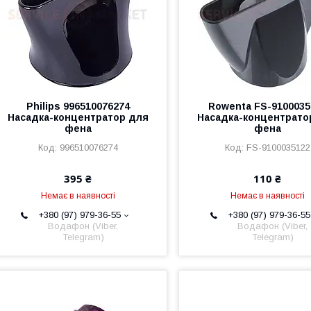
Philips 996510076274
Rowenta FS-9100035
Насадка-концентратор для
Насадка-концентрато
фена
фена
996510076274
FS-9100035122
395 ₴
110 ₴
Немає в наявності
Немає в наявності
+380 (97) 979-36-55
+380 (97) 979-36-55
Водафон (Viber,
Водафон (Viber,
Telegram)
Telegram)