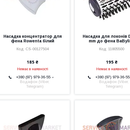
Насадка концентратор для
Насадка для локонів D
фена Rowenta білий
mm до фена BaByl
CS-00127504
11805500
185 ₴
195 ₴
Немає в наявності
Немає в наявності
+380 (97) 979-36-55
+380 (97) 979-36-55
Водафон (Viber,
Водафон (Viber,
Telegram)
Telegram)