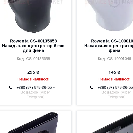
Rowenta CS-00135658
Rowenta CS-100010
Насадка-концентратор 6 mm
Насадка-концентрато
для фена
фена
CS-00135658
CS-10001046
295 ₴
145 ₴
Немає в наявності
Немає в наявності
+380 (97) 979-36-55
+380 (97) 979-36-55
Водафон (Viber,
Водафон (Viber,
Telegram)
Telegram)