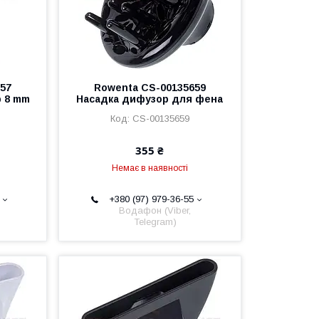
57
Rowenta CS-00135659
р 8 mm
Насадка дифузор для фена
CS-00135659
355 ₴
Немає в наявності
+380 (97) 979-36-55
Водафон (Viber,
Telegram)