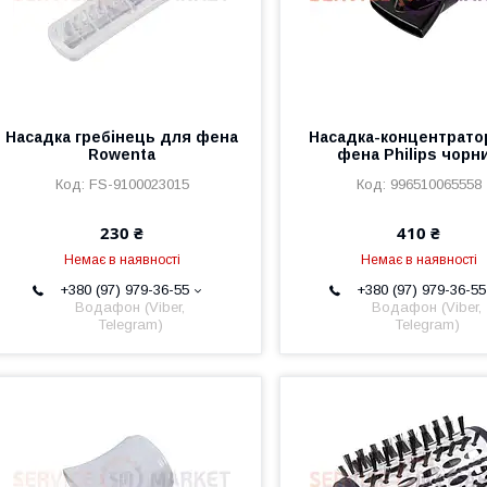
Насадка гребінець для фена
Насадка-концентрато
Rowenta
фена Philips чорн
FS-9100023015
996510065558
230 ₴
410 ₴
Немає в наявності
Немає в наявності
+380 (97) 979-36-55
+380 (97) 979-36-55
Водафон (Viber,
Водафон (Viber,
Telegram)
Telegram)