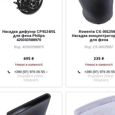
Насадка дифузор CP9134/01
Rowenta CS-001356
для фена Philips
Насадка-концентрато
420303588970
для фена
420303588970
CS-00135657
695 ₴
235 ₴
Немає в наявності
Немає в наявності
+380 (97) 979-36-55
+380 (97) 979-36-55
Водафон (Viber,
Водафон (Viber,
Telegram)
Telegram)