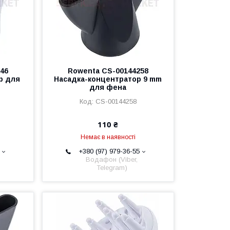
46
Rowenta CS-00144258
р для
Насадка-концентратор 9 mm
для фена
CS-00144258
110 ₴
Немає в наявності
+380 (97) 979-36-55
Водафон (Viber,
Telegram)