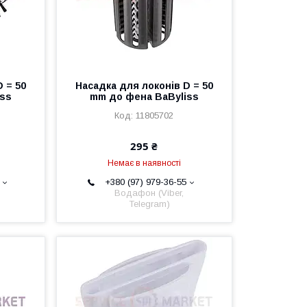
 = 50
Насадка для локонів D = 50
iss
mm до фена BaByliss
11805702
295 ₴
Немає в наявності
+380 (97) 979-36-55
Водафон (Viber,
Telegram)