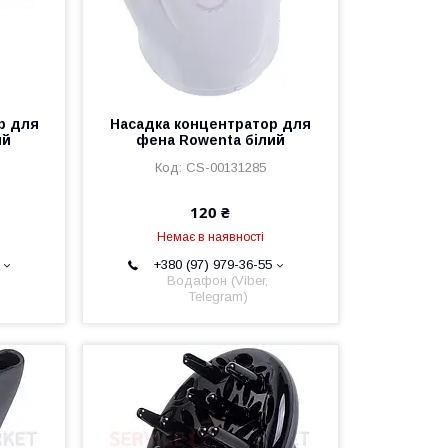
р для
Насадка концентратор для
ий
фена Rowenta білий
CS-00131285
120 ₴
Немає в наявності
+380 (97) 979-36-55
Водафон (Viber,
Telegram)