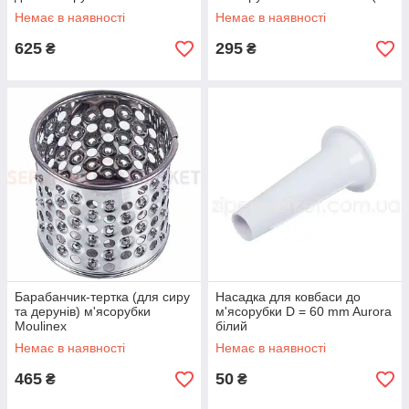
пазом) 86.2720 Zelmer
Немає в наявності
Немає в наявності
625
295
₴
₴
Барабанчик-тертка (для сиру
Насадка для ковбаси до
та дерунів) м'ясорубки
м'ясорубки D = 60 mm Aurora
Moulinex
білий
Немає в наявності
Немає в наявності
465
50
₴
₴