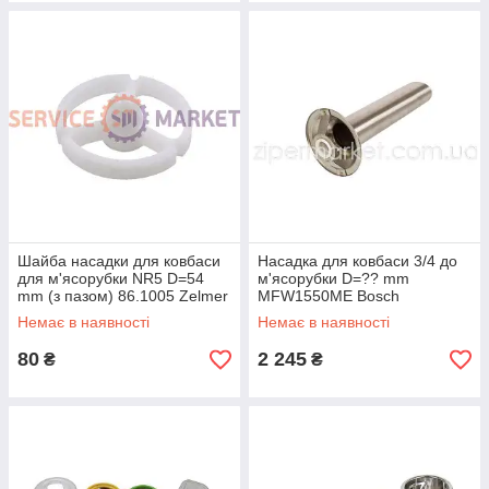
Шайба насадки для ковбаси
Насадка для ковбаси 3/4 до
для м'ясорубки NR5 D=54
м'ясорубки D=?? mm
mm (з пазом) 86.1005 Zelmer
MFW1550ME Bosch
білий
неіржавка.
Немає в наявності
Немає в наявності
80
2 245
₴
₴