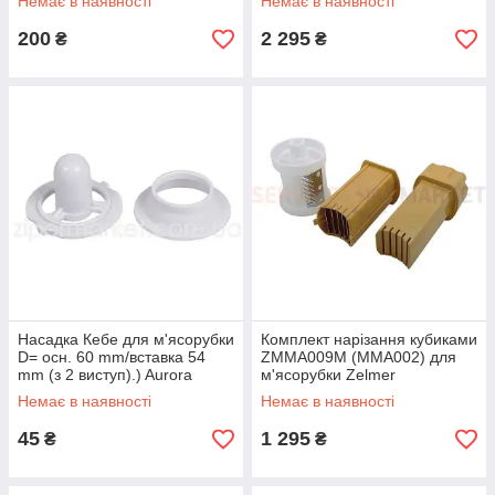
Немає в наявності
Немає в наявності
200
2 295
₴
₴
Насадка Кебе для м'ясорубки
Комплект нарізання кубиками
D= осн. 60 mm/вставка 54
ZMMA009M (MMA002) для
mm (з 2 виступ).) Aurora
м'ясорубки Zelmer
білий
Немає в наявності
Немає в наявності
45
1 295
₴
₴