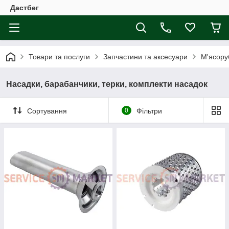
Дастбег
Товари та послуги
Запчастини та аксесуари
М'ясору
Насадки, барабанчики, терки, комплекти насадок
Сортування
0
Фільтри