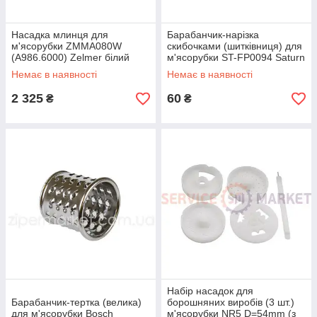
Насадка млинця для
Барабанчик-нарізка
м'ясорубки ZMMA080W
скибочками (шитківниця) для
(A986.6000) Zelmer білий
м'ясорубки ST-FP0094 Saturn
(аксесуар)
Немає в наявності
Немає в наявності
2 325
60
₴
₴
Набір насадок для
Барабанчик-тертка (велика)
борошняних виробів (3 шт.)
для м'ясорубки Bosch
м'ясорубки NR5 D=54mm (з