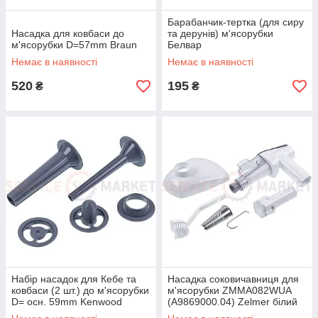
Барабанчик-тертка (для сиру
Насадка для ковбаси до
та дерунів) м'ясорубки
м'ясорубки D=57mm Braun
Белвар
Немає в наявності
Немає в наявності
520
195
₴
₴
Набір насадок для Кебе та
Насадка соковичавниця для
ковбаси (2 шт.) до м'ясорубки
м'ясорубки ZMMA082WUA
D= осн. 59mm Kenwood
(A9869000.04) Zelmer білий
(аксесуар)