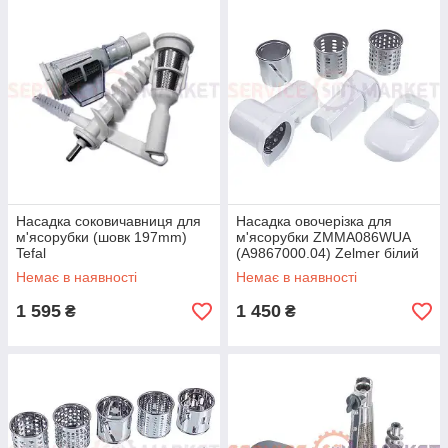
Насадка соковичавниця для
Насадка овочерізка для
м'ясорубки (шовк 197mm)
м'ясорубки ZMMA086WUA
Tefal
(A9867000.04) Zelmer білий
(аксесуар)
Немає в наявності
Немає в наявності
1 595
1 450
₴
₴