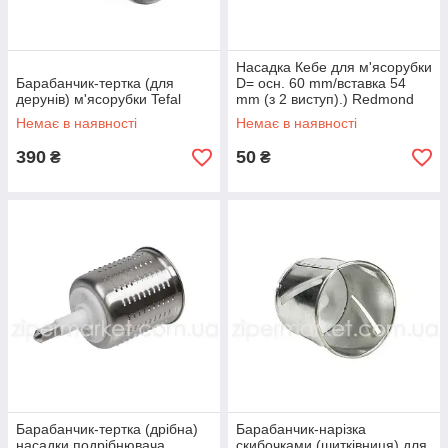
Насадка Кебе для м'ясорубки
Барабанчик-тертка (для
D= осн. 60 mm/вставка 54
дерунів) м'ясорубки Tefal
mm (з 2 виступ).) Redmond
чорний
Немає в наявності
Немає в наявності
390
50
₴
₴
Барабанчик-тертка (дрібна)
Барабанчик-нарізка
насадки подрібнювача
скибочками (шитківниця) для