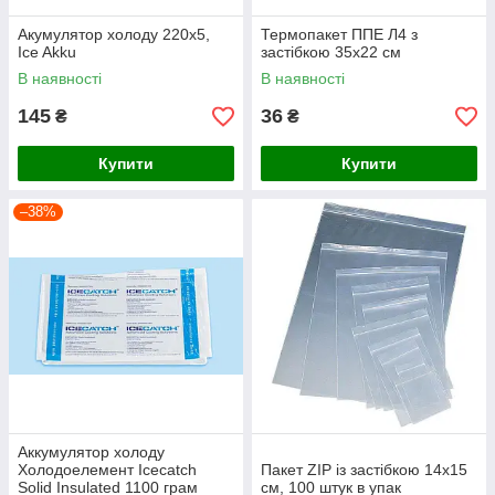
Акумулятор холоду 220х5,
Термопакет ППЕ Л4 з
Ice Akku
застібкою 35х22 см
В наявності
В наявності
145
36
₴
₴
Купити
Купити
–38%
Аккумулятор холоду
Холодоелемент Icecatch
Пакет ZIP із застібкою 14х15
Solid Insulated 1100 грам
см, 100 штук в упак