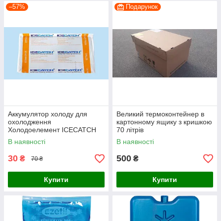
–57%
Подарунок
Аккумулятор холоду для
Великий термоконтейнер в
охолодження
картонному ящику з кришкою
Холодоелемент ICECATCH
70 літрів
Solid Insulated CHILLED +2°C
В наявності
В наявності
до 8°C 1100 грам
30
500
₴
₴
70 ₴
Купити
Купити