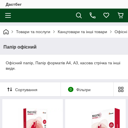
Дастбег
Товари та послуги
Канцтовари та інші товари
Офісні
Папір офісний
Офісний папір, Папір форматів А4, А3, касова стрічка та інші
види.
Сортування
0
Фільтри