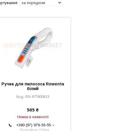
Ручка для пилососа Rowenta
білий
RS-RT900613
505 ₴
Немає в наявності
+380 (97) 979-36-55
Водафон (Viber,