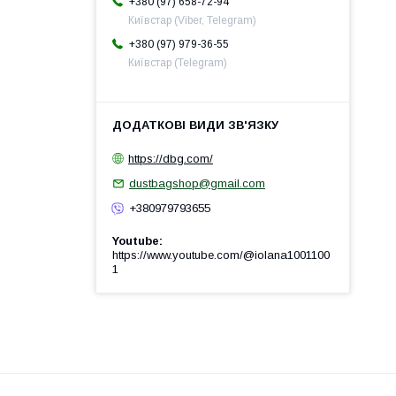
+380 (97) 658-72-94
Київстар (Viber, Telegram)
+380 (97) 979-36-55
Київстар (Telegram)
https://dbg.com/
dustbagshop@gmail.com
+380979793655
Youtube
https://www.youtube.com/@iolana1001100
1