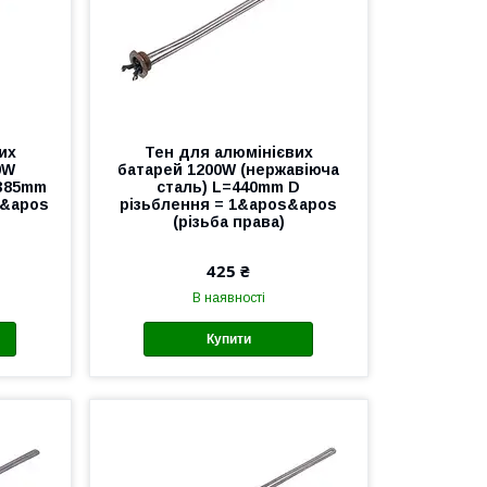
их
Тен для алюмінієвих
0W
батарей 1200W (нержавіюча
=385mm
сталь) L=440mm D
s&apos
різьблення = 1&apos&apos
(різьба права)
425 ₴
В наявності
Купити