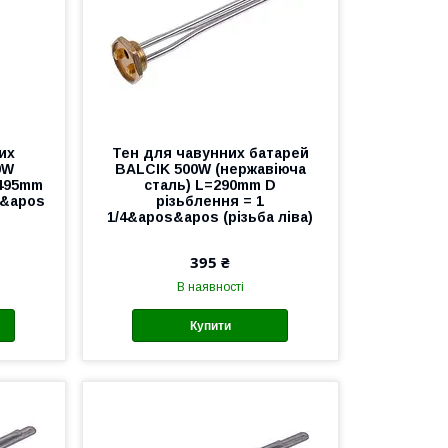
их
Тен для чавунних батарей
0W
BALCIK 500W (нержавіюча
=495mm
сталь) L=290mm D
s&apos
різьблення = 1
1/4&apos&apos (різьба ліва)
395 ₴
В наявності
Купити