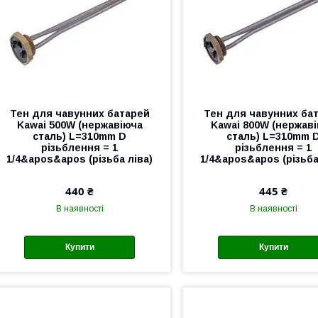
Тен для чавунних батарей
Тен для чавунних ба
Kawai 500W (нержавіюча
Kawai 800W (нержав
сталь) L=310mm D
сталь) L=310mm 
різьблення = 1
різьблення = 1
1/4&apos&apos (різьба ліва)
1/4&apos&apos (різьба
440 ₴
445 ₴
В наявності
В наявності
Купити
Купити