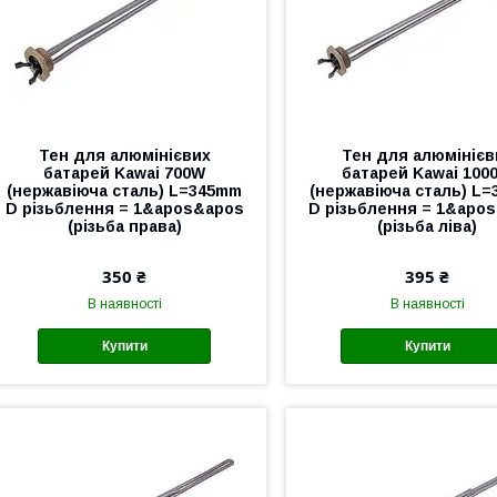
Тен для алюмінієвих
Тен для алюмінієв
батарей Kawai 700W
батарей Kawai 100
(нержавіюча сталь) L=345mm
(нержавіюча сталь) L
D різьблення = 1&apos&apos
D різьблення = 1&apo
(різьба права)
(різьба ліва)
350 ₴
395 ₴
В наявності
В наявності
Купити
Купити