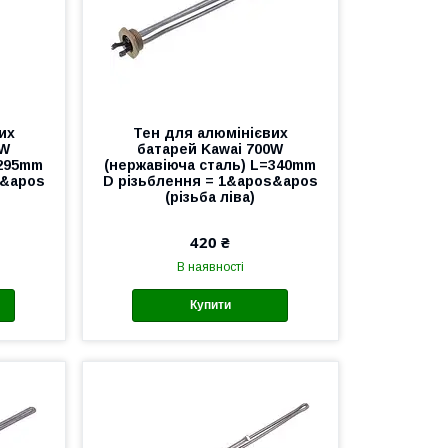
их
Тен для алюмінієвих
0W
батарей Kawai 700W
=295mm
(нержавіюча сталь) L=340mm
s&apos
D різьблення = 1&apos&apos
(різьба ліва)
420 ₴
В наявності
Купити