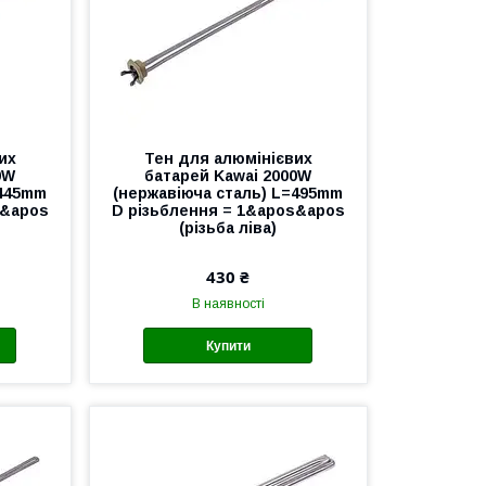
их
Тен для алюмінієвих
0W
батарей Kawai 2000W
=445mm
(нержавіюча сталь) L=495mm
s&apos
D різьблення = 1&apos&apos
(різьба ліва)
430 ₴
В наявності
Купити