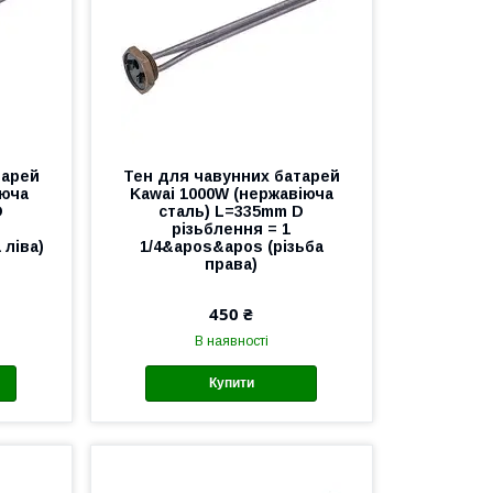
тарей
Тен для чавунних батарей
іюча
Kawai 1000W (нержавіюча
D
сталь) L=335mm D
різьблення = 1
 ліва)
1/4&apos&apos (різьба
права)
450 ₴
В наявності
Купити