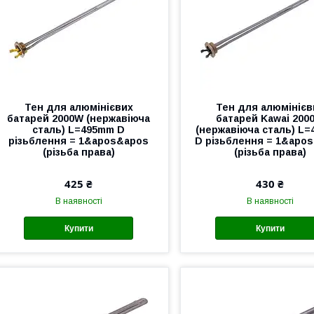
Тен для алюмінієвих
Тен для алюмінієв
батарей 2000W (нержавіюча
батарей Kawai 200
сталь) L=495mm D
(нержавіюча сталь) L
різьблення = 1&apos&apos
D різьблення = 1&apo
(різьба права)
(різьба права)
425 ₴
430 ₴
В наявності
В наявності
Купити
Купити