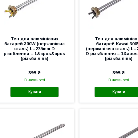
Тен для алюмінієвих
Тен для алюмінієв
батарей 300W (нержавіюча
батарей Kawai 30
сталь) L=275mm D
(нержавіюча сталь) L
різьблення = 1&apos&apos
D різьблення = 1&apo
(різьба ліва)
(різьба ліва)
395 ₴
395 ₴
В наявності
В наявності
Купити
Купити