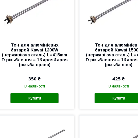
Тен для алюмінієвих
Тен для алюмінієв
батарей Kawai 1200W
батарей Kawai 150
(нержавіюча сталь) L=415mm
(нержавіюча сталь) L
D різьблення = 1&apos&apos
D різьблення = 1&apo
(різьба права)
(різьба ліва)
350 ₴
425 ₴
В наявності
В наявності
Купити
Купити