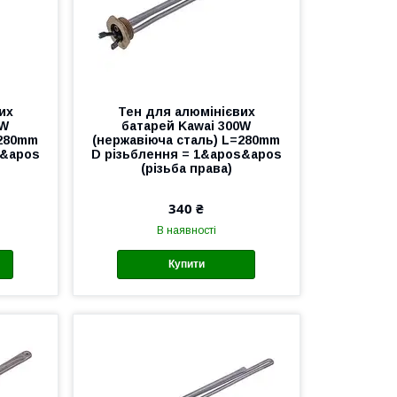
их
Тен для алюмінієвих
0W
батарей Kawai 300W
=280mm
(нержавіюча сталь) L=280mm
s&apos
D різьблення = 1&apos&apos
(різьба права)
340 ₴
В наявності
Купити