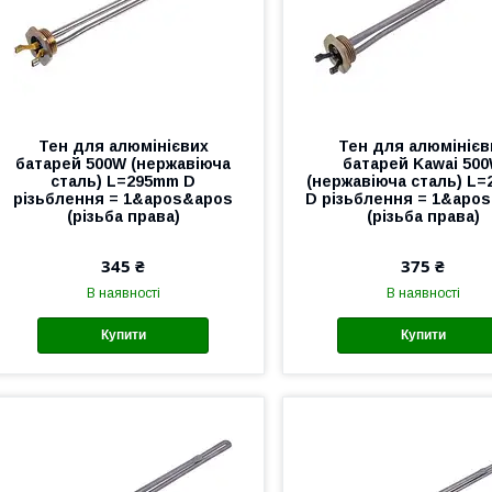
Тен для алюмінієвих
Тен для алюмінієв
батарей 500W (нержавіюча
батарей Kawai 50
сталь) L=295mm D
(нержавіюча сталь) L
різьблення = 1&apos&apos
D різьблення = 1&apo
(різьба права)
(різьба права)
345 ₴
375 ₴
В наявності
В наявності
Купити
Купити