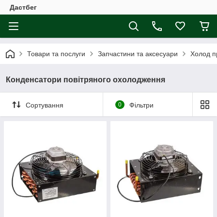
Дастбег
Товари та послуги
Запчастини та аксесуари
Холод п
Конденсатори повітряного охолодження
Сортування
0
Фільтри