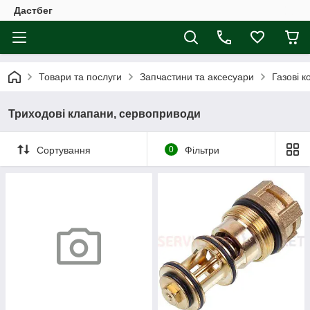
Дастбег
Товари та послуги
Запчастини та аксесуари
Газові к
Триходові клапани, сервоприводи
Сортування
0
Фільтри