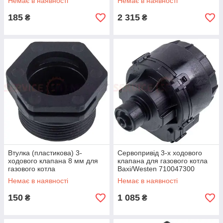
Немає в наявності
Немає в наявності
185
2 315
₴
₴
Втулка (пластикова) 3-
Сервопривід 3-х ходового
ходового клапана 8 мм для
клапана для газового котла
газового котла
Baxi/Westen 710047300
Немає в наявності
Немає в наявності
150
1 085
₴
₴