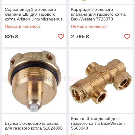
Сервопривід 3-х ходового
Картридж 3-ходового
клапана Elbi для газового
клапана для газового котла
котла Ariston Uno/Microgenus
Baxi/Westen 7726370
391033000
Немає в наявності
Немає в наявності
825
2 795
₴
₴
Клапан 3-х ходовий для
Втулка 3-ходового клапана
газового котла Baxi/Westen
для газового котла S1024800
5663040