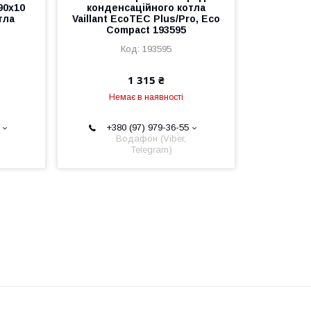
90x10
конденсаційного котла
тла
Vaillant EcoTEC Plus/Pro, Eco
Compact 193595
193595
1 315 ₴
Немає в наявності
+380 (97) 979-36-55
Водафон (Viber,
Telegram)