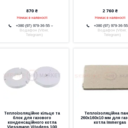
870 ₴
2 760 ₴
Немає в наявності
Немає в наявності
+380 (97) 979-36-55
+380 (97) 979-36-55
Водафон (Viber,
Водафон (Viber,
Telegram)
Telegram)
Теплоізоляційне кільце та
Теплоізоляційна па
блок для газового
260x160x10 мм для га
конденсаційного котла
котла Immergas
Viessmann Vitodens 100