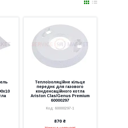
нель
Теплоізоляційне кільце
переднє для газового
00x10
конденсаційного котла
тла
Ariston Clas/Genus Premium
60000297
60000297-1
870 ₴