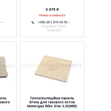
3 475 ₴
Немає в наявності
+380 (97) 979-36-55
Водафон (Viber,
Telegram)
нель
Теплоізоляційна панель
зового
бічна для газового котла
Immergas Nike Star 1.016681