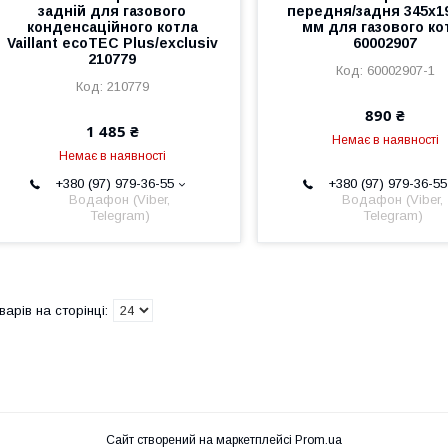
задній для газового
передня/задня 345x1
конденсаційного котла
мм для газового ко
Vaillant ecoTEC Plus/exclusiv
60002907
210779
60002907-1
210779
890 ₴
1 485 ₴
Немає в наявності
Немає в наявності
+380 (97) 979-36-55
+380 (97) 979-36-55
Водафон (Viber,
Водафон (Viber,
Telegram)
Telegram)
Сайт створений на маркетплейсі
Prom.ua