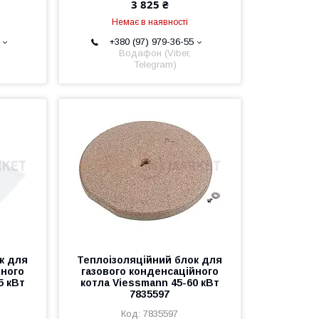
3 825 ₴
Немає в наявності
+380 (97) 979-36-55
Водафон (Viber,
Telegram)
к для
Теплоізоляційний блок для
йного
газового конденсаційного
5 кВт
котла Viessmann 45-60 кВт
7835597
7835597