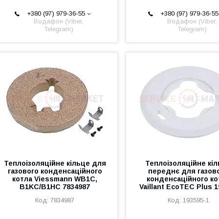
+380 (97) 979-36-55
+380 (97) 979-36-55
Водафон (Viber,
Водафон (Viber,
Telegram)
Telegram)
Теплоізоляційне кільце для
Теплоізоляційне кі
газового конденсаційного
переднє для газов
котла Viessmann WB1C,
конденсаційного ко
B1KC/B1HC 7834987
Vaillant EcoTEC Plus 
7834987
193595-1