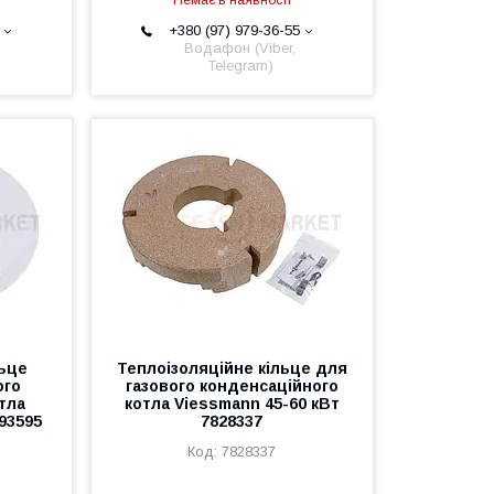
Немає в наявності
+380 (97) 979-36-55
Водафон (Viber,
Telegram)
льце
Теплоізоляційне кільце для
ого
газового конденсаційного
тла
котла Viessmann 45-60 кВт
193595
7828337
7828337