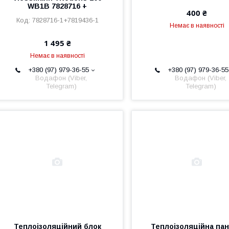
WB1B 7828716 +
400 ₴
7828716-1+7819436-1
Немає в наявності
1 495 ₴
Немає в наявності
+380 (97) 979-36-55
+380 (97) 979-36-55
Водафон (Viber,
Водафон (Viber,
Telegram)
Telegram)
Теплоізоляційний блок
Теплоізоляційна па