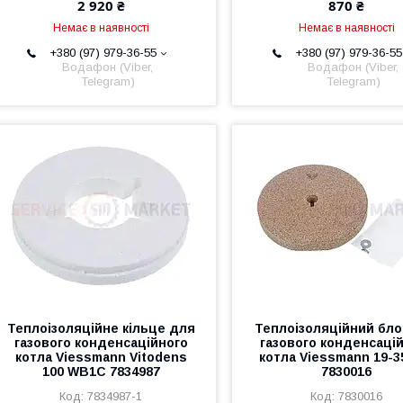
2 920 ₴
870 ₴
Немає в наявності
Немає в наявності
+380 (97) 979-36-55
+380 (97) 979-36-55
Водафон (Viber,
Водафон (Viber,
Telegram)
Telegram)
Теплоізоляційне кільце для
Теплоізоляційний бло
газового конденсаційного
газового конденсаці
котла Viessmann Vitodens
котла Viessmann 19-3
100 WB1C 7834987
7830016
7834987-1
7830016