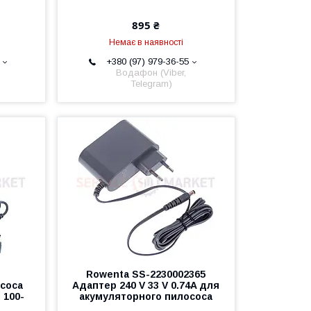
895 ₴
Немає в наявності
+380 (97) 979-36-55
Водафон (Viber,
Telegram)
Rowenta SS-2230002365
соса
Адаптер 240 V 33 V 0.74A для
 100-
акумуляторного пилососа