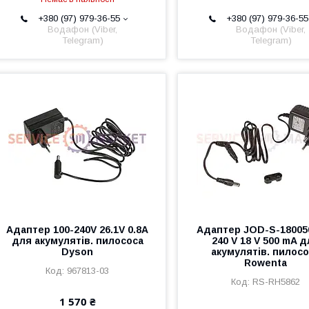
+380 (97) 979-36-55
+380 (97) 979-36-55
Водафон (Viber,
Водафон (Viber,
Telegram)
Telegram)
Адаптер 100-240V 26.1V 0.8A
Адаптер JOD-S-1800
для акумулятів. пилососа
240 V 18 V 500 mA 
Dyson
акумулятів. пилос
Rowenta
967813-03
RS-RH5862
1 570 ₴