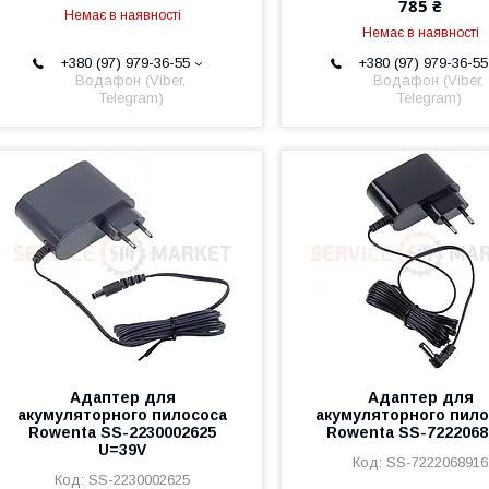
785 ₴
Немає в наявності
Немає в наявності
+380 (97) 979-36-55
+380 (97) 979-36-55
Водафон (Viber,
Водафон (Viber,
Telegram)
Telegram)
Адаптер для
Адаптер для
акумуляторного пилососа
акумуляторного пило
Rowenta SS-2230002625
Rowenta SS-7222068
U=39V
SS-7222068916
SS-2230002625