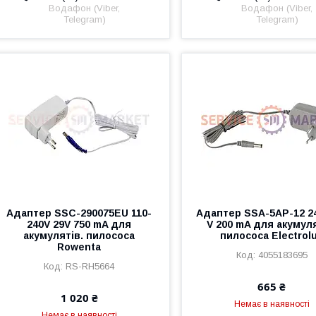
Водафон (Viber,
Водафон (Viber,
Telegram)
Telegram)
Адаптер SSC-290075EU 110-
Адаптер SSA-5AP-12 24
240V 29V 750 mA для
V 200 mA для акумуля
акумулятів. пилососа
пилососа Electrol
Rowenta
4055183695
RS-RH5664
665 ₴
1 020 ₴
Немає в наявності
Немає в наявності