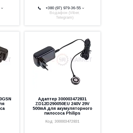
+380 (97) 979-36-55
Водафон (Viber,
Telegram)
50GSN
Адаптер 300003472831
для
ZD12D290050EU 240V 29V
оса
500mA для акумуляторного
пилососа Philips
300003472831