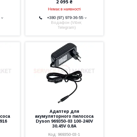
2 095 ₴
Немає в наявності
+380 (97) 979-36-55
Водафон (Viber,
Telegram)
Адаптер для
соса
акумуляторного пилососа
916
Dyson 969350-03 100-240V
30.45V 0.8A
969350-03-1