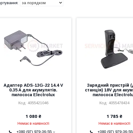
Адаптер ADS-13G-22 14.4 V
Зарядний пристрій (
0.35 A для акумулятів.
станція) 18V для акум
пилососа Electrolux
пилососа Electrol
4055421046
4055478434
1 080 ₴
1 785 ₴
Немає в наявності
Немає в наявності
+380 (97) 979-36-55
+380 (97) 979-36-55