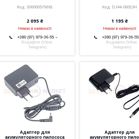
300003579391
DJ44-00013H
2 095 ₴
1 195 ₴
Немає в наявності
Немає в наявності
+380 (97) 979-36-55
+380 (97) 979-36-55
Водафон (Viber,
Водафон (Viber,
Telegram)
Telegram)
Адаптер для
Адаптер для
акумуляторного пилососа
акумуляторного пило