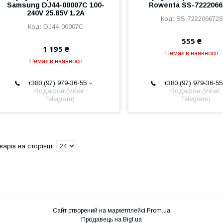
Samsung DJ44-00007C 100-
Rowenta SS-7222066
240V 25.85V 1.2A
SS-7222066728
DJ44-00007C
555 ₴
1 195 ₴
Немає в наявності
Немає в наявності
+380 (97) 979-36-55
+380 (97) 979-36-55
Водафон (Viber,
Водафон (Viber,
Telegram)
Telegram)
Сайт створений на маркетплейсі
Prom.ua
Продавець на Bigl.ua