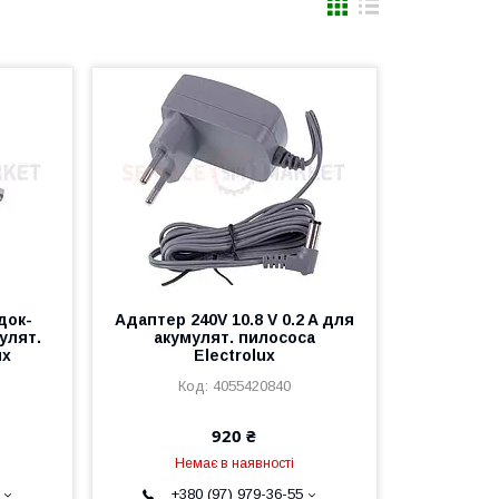
док-
Адаптер 240V 10.8 V 0.2 A для
улят.
акумулят. пилососа
ux
Electrolux
4055420840
920 ₴
Немає в наявності
+380 (97) 979-36-55