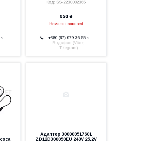
SS-2230002365
950 ₴
Немає в наявності
+380 (97) 979-36-55
Водафон (Viber,
Telegram)
Адаптер 300000517601
соса
ZD12D300050EU 240V 25.2V