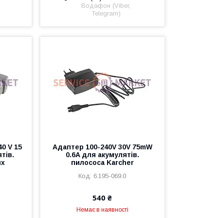
Водафон (Viber,
Telegram)
0 V 15
Адаптер 100-240V 30V 75mW
тів.
0.6A для акумулятів.
ux
пилососа Karcher
6.195-069.0
540 ₴
Немає в наявності