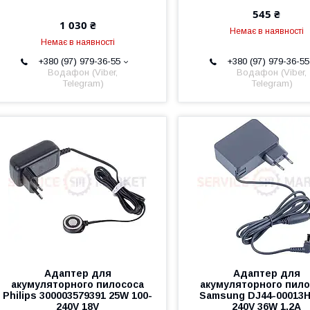
545 ₴
1 030 ₴
Немає в наявності
Немає в наявності
+380 (97) 979-36-55
+380 (97) 979-36-55
Водафон (Viber,
Водафон (Viber,
Telegram)
Telegram)
Адаптер для
Адаптер для
акумуляторного пилососа
акумуляторного пило
Philips 300003579391 25W 100-
Samsung DJ44-00013H
240V 18V
240V 36W 1.2A