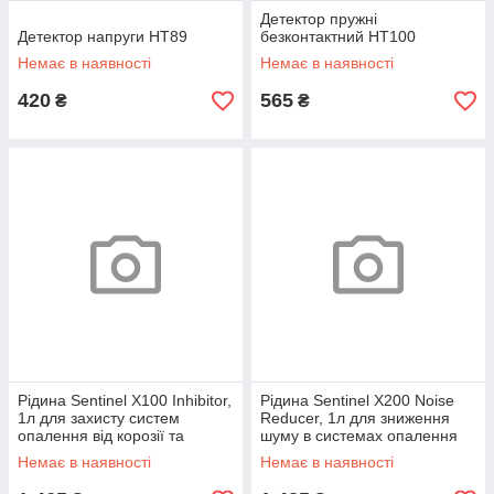
Детектор пружні
Детектор напруги HT89
безконтактний HT100
Немає в наявності
Немає в наявності
420
565
₴
₴
Рідина Sentinel X100 Inhibitor,
Рідина Sentinel X200 Noise
1л для захисту систем
Reducer, 1л для зниження
опалення від корозії та
шуму в системах опалення
накипу M202100023
M202100024
Немає в наявності
Немає в наявності