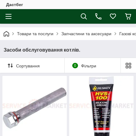
Дастбег
Товари та послуги
Запчастини та аксесуари
Газові к
Засоби обслуговування котлів.
Сортування
0
Фільтри