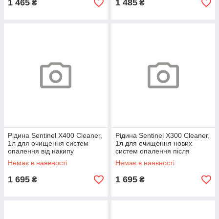
1 465
1 485
₴
₴
Рідина Sentinel X400 Cleaner,
Рідина Sentinel X300 Cleaner,
1л для очищення систем
1л для очищення нових
опалення від накипу
систем опалення після
M202100026
монтажу M202100025
Немає в наявності
Немає в наявності
1 695
1 695
₴
₴