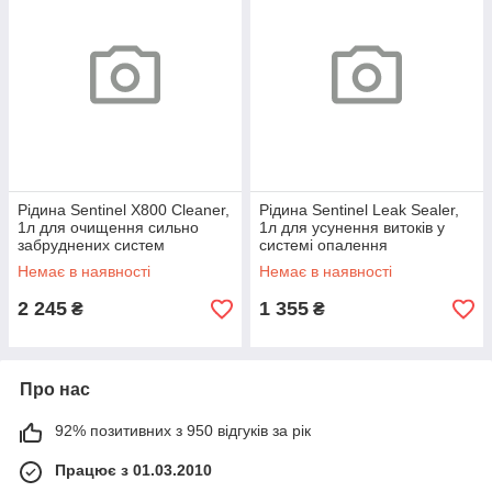
Рідина Sentinel X800 Cleaner,
Рідина Sentinel Leak Sealer,
1л для очищення сильно
1л для усунення витоків у
забруднених систем
системі опалення
опалення M202100029
M202100077
Немає в наявності
Немає в наявності
2 245
1 355
₴
₴
Про нас
92% позитивних з 950 відгуків за рік
Працює з 01.03.2010