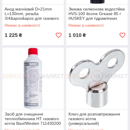
Анод магнієвий D=21mm
Змазка силіконова водостійка
L=130mm, резьба
HVS-100 ilicone Grease 85 г
3/4&apos&apos для газового
HUSKEY для гідравлічних
котла Baxi/Westen 5679910
елементів 1.1.3.02
Немає в наявності
Немає в наявності
1 225
1 010
₴
₴
Засіб для очищення
Ключ для розповітрювання
теплообмінника HT газового
газового котла
котла Baxi/Westen 711430200
(універсальний)
400ml